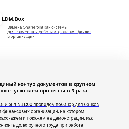
LDM.Box
Замена SharePoint как системы
для совместной работы и хранения файлов
в организации
диный контур документов в крупном
анке: ускоряем процессы в 3 раза
18 июня в 11:00 проведем вебинар для банков
и финансовых организаций, на котором
расскажем и покажем на демонстрации, как
снизить долю ручного труда при работе