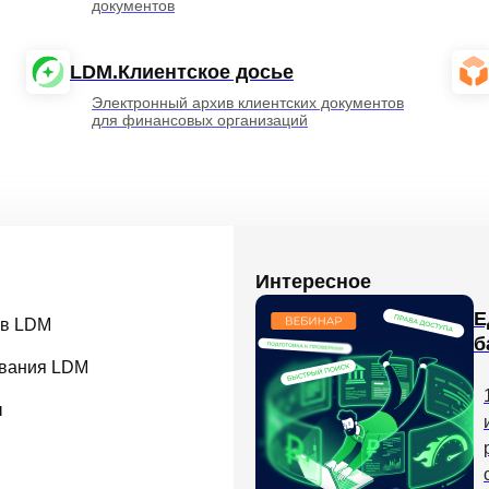
документов
LDM.Клиентское досье
Электронный архив клиентских документов
для финансовых организаций
Интересное
Е
 в LDM
б
вания LDM
ы