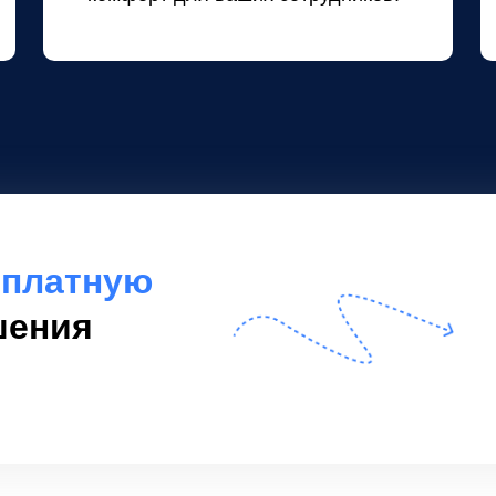
сплатную
шения