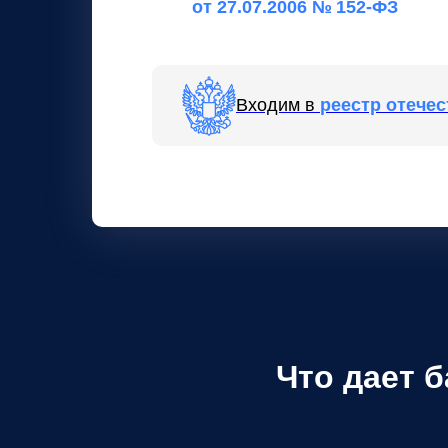
от 27.07.2006 № 152-ФЗ
Входим в
реестр отече
Что дает 