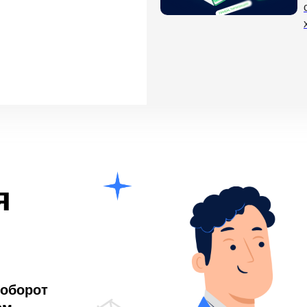
я
оборот