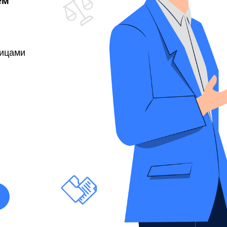
ем
лицами