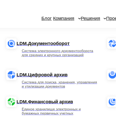
Блог
Компания
Решения
Про
LDM.Документооборот
Система электронного документооборота
для средних и крупных организаций
LDM.Цифровой архив
Система для поиска, хранения, управления
и утилизации документов
LDM.Финансовый архив
Единое хранилище электронных и
бумажных первичных учетных