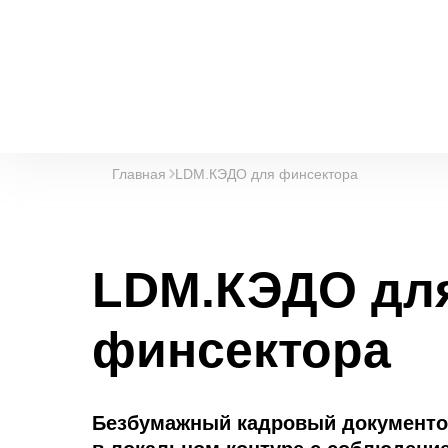
Главная
LDM.КЭДО для финсектора
LDM.КЭДО дл
финсектора
Безбумажный кадровый документо