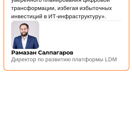
Решения
LDM.Документооборот
LDM.Цифровой архив
LDM.Финансовый архив
LDM.Клиентское досье
LDM.Документы дня
LDM.КЭДО
LDM.Express
HR-tech решения