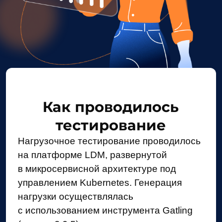
Как проводилось
тестирование
Нагрузочное тестирование проводилось
на платформе LDM, развернутой
в микросервисной архитектуре под
управлением Kubernetes. Генерация
нагрузки осуществлялась
с использованием инструмента Gatling
(версия 3.9.5), запускаемого через
Maven. Испытания проводились
в конфигурации «один экземпляр
сервиса» с последующим
горизонтальным масштабированием от 1
до 8 и более подов.
Цели проведения
тестирования: