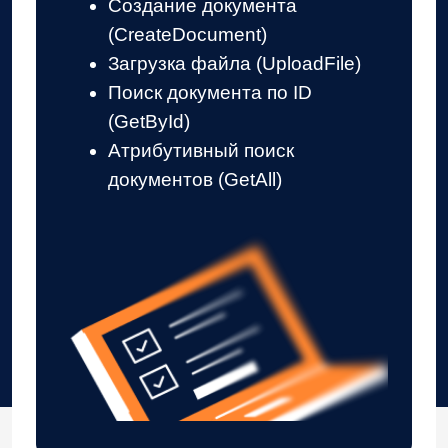
Платформа LDM
подтвердила готовность
к промышленной
эксплуатации
Готовность к нагрузкам без
простоев
Десятки повседневных операций в секунду —