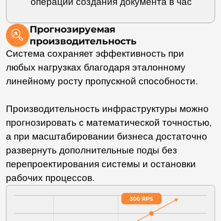
риски несанкционированного доступа
и сокращает неэффективные трудозатраты
на администрирование.
LDM
Устаревшие
системы:
расчет 5000 политик
доступа (RBAC,
на ручную
ABAC) происходит
перенастройку
мгновенно
доступа уходят
дни