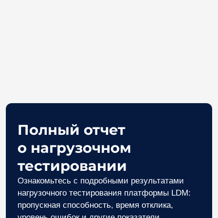
«Наша архитектура создавалась как
зрелое промышленное решение.
Результаты нагрузочного тестирования
подтвердили: LDM. CSP предлагает
бизнесу возможность масштабироваться
плавно и без рисков деградации.
Предсказуемое поведение под нагрузкой
и линейный рост производительности —
это именно то, что нужно компаниям для
уверенного планирования цифровой
трансформации, избегая избыточных
инвестиций в ИТ-инфраструктуру».