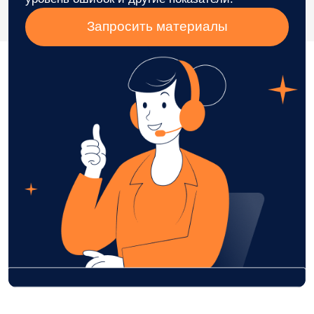
Рамазан Салпагаров
Директор по развитию платформы LDM
Компания
О нас
Техподдержка