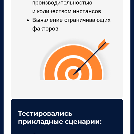
Тестировались
прикладные сценарии:
Создание документа
(CreateDocument)
Загрузка файла (UploadFile)
Поиск документа по ID
(GetById)
Атрибутивный поиск
документов (GetAll)