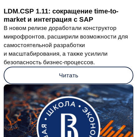
Динамика затрат на развитие
цифровой экономики —
исследование ИСИЭЗ НИУ ВШЭ
За последние пять лет затраты бизнеса
на ПО, его адаптацию и доработку своими
силами выросли с 18% до 23%. При этом
объем закупок российских ИТ-решений
увеличился в 3,8 раза.
Читать