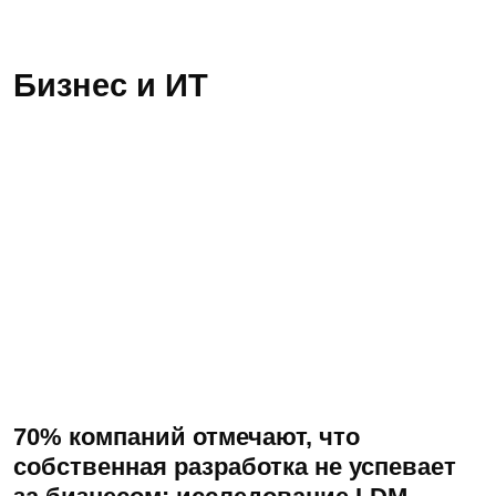
70% компаний отмечают, что
собственная разработка не успевает
за бизнесом: исследование LDM
Результаты показали, что растущий бэклог,
архитектурная инерция и нехватка
квалифицированных кадров тормозят выпуск
продуктов.
Читать