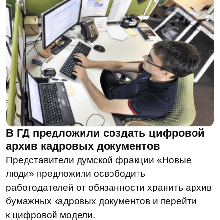
С вас — почта, с нас — ежемесячный
дайджест с главными новостями
Я принимаю условия
Пользовательского
соглашения
и
Политики в отношении
обработки персональных данных
Я
соглашаюсь получать
рекламные
материалы от LDM
Подписаться