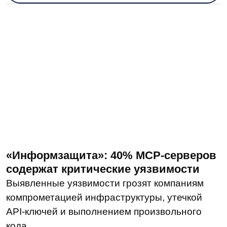
Исследование LDM: три из четырех
российских компаний рискуют
потерять юридическую силу
кадровых документов из-за неверного
хранения
Согласно результатам, только 25%
респондентов разбирались во всех
требованиях и готовы внедрить системы
электронного архивного хранения или уже
перешли на них.
Читать