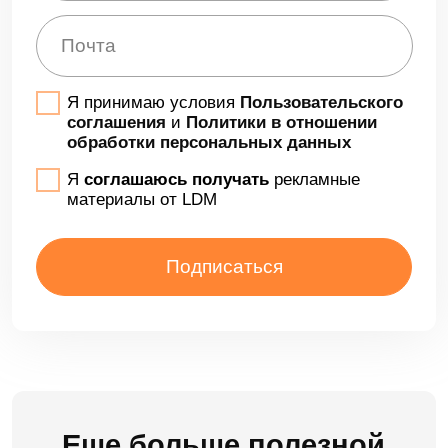
Решения
LDM.Документооборот
LDM.Цифровой архив
LDM.Финансовый архив
LDM.Клиентское досье
LDM.Документы дня
LDM.КЭДО
LDM.Express
HR-tech решения
Проекты