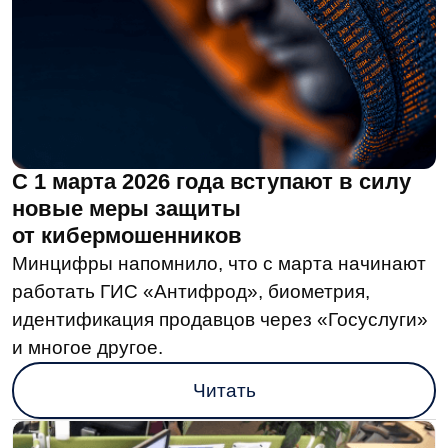
Исследование ВШЭ выявило
дисбаланс на рынке генеративного ИИ
Результаты показали, что компании
продолжают инвестировать в ИИ, однако
зачастую ожидания завышаются, так как
рынок искусственного интеллекта
несбалансирован.
Читать
Подпишитесь
на рассылку для бизнеса