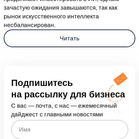
Курсы LDM
Контакты
Партнеры
Карьера в LDM
Платформа
О платформе
Разработка
Замена западных ECM
Технологии
Нагрузочное
тестирование