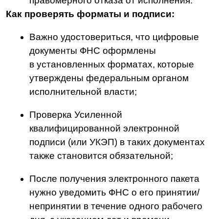
органа;
Сведения об остатках денежных средств
и/или драгоценных металлов на счетах
налогоплательщика-организации;
Информацию об остатках электронных
денежных средств.
ВАЖНО:
все эти сообщения должны
быть подписаны УКЭП, а после —
отправлены через СМЭВ
в утвержденном формате.
Приказ от 25 ноября 2025 г.
№ ЕД-7−2/1009@
Уже действует
Приказ Федеральной