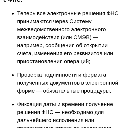
документы ФНС оформлены
в установленных форматах, которые
утверждены федеральным органом
исполнительной власти;
Проверка Усиленной
квалифицированной электронной
подписи (или УКЭП) в таких документах
также становится обязательной;
После получения электронного пакета
нужно уведомить ФНС о его принятии/
непринятии в течение одного рабочего
дня, с указанием дат и времени.
Какие документы нужно обязательно
отправлять в ФНС в электронном формате:
Сообщения о неисполнении или
частичном исполнении поручений
налогоплательщика или налогового