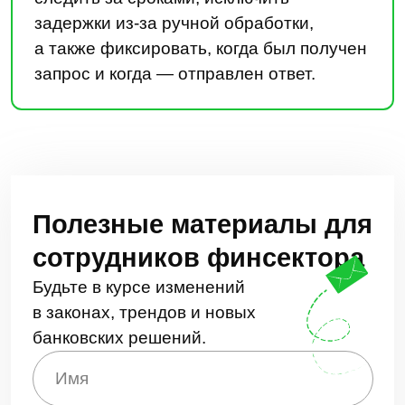
закона от 14.07.2022 № 263-ФЗ „О внесении
изменений в части первую и вторую
Налогового кодекса Российской Федерации“».
Теперь для обмена между ФНС и банками
«Сигнатура» как средство шифрования
необязательно. С 1 января 2026 года
взаимодействие налоговых органов
и финансовых организаций в рамках
электронного документооборота
осуществляется через СМЭВ.
Как работает система:
В основе — распределенная инфраструктура
для обмена сообщениями. Через них
осуществляются запросы и ответы между ИС
участников процесса. В СМЭВ предусмотрены
узлы и сегменты, они позволяют
обмениваться электронными документами
(которые предварительно подписаны УКЭП)
на федеральном и региональном уровнях. Так
как каналы взаимодействия защищены