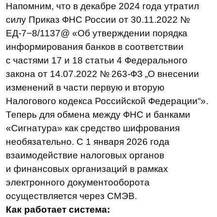
Однако далеко не каждое цифровое
решение здесь подойдет. В системе
должен быть реализован функционал,
который помогает финансовым
организациям полностью
соответствовать нормативным
требованиям, оптимизировать процесс
работы с документами и взаимодействия
с регуляторами.
Оптимизация электронного
документооборота в банках:
выбираем систему
на долгосрок
Чтобы обеспечить корректный цифровой