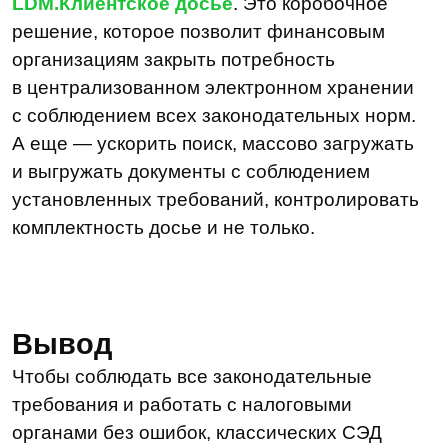
Компания
О нас
Техподдержка
Курсы LDM
Контакты
Партнеры
Карьера в LDM
Платформа
О платформе
Разработка