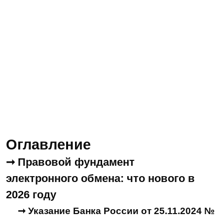
Оглавление
➞ Правовой фундамент
электронного обмена: что нового в
2026 году
➞ Указание Банка России от 25.11.2024 №
6952-У
➞ Приказ от 25 ноября 2025 г. № ЕД-7-
2/1009@
➞ Что еще изменилось в
законах
➞ Оптимизация электронного