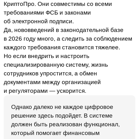
На современном отечественном рынке есть
вендоры, которые предлагают необходимый
для банков функционал. Среди них —
LDM.Клиентское досье
. Это коробочное
решение, которое позволит финансовым
организациям закрыть потребность
в централизованном электронном хранении
с соблюдением всех законодательных норм.