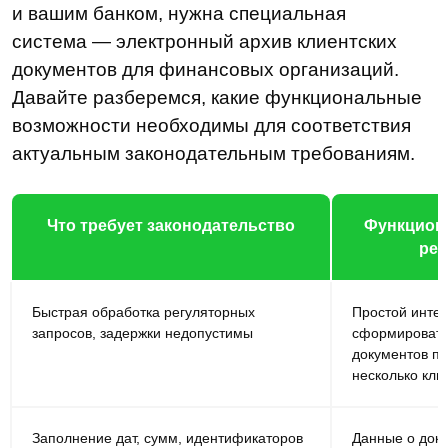
ответов на запросы регуляторов, хранении
документов и всех необходимых вложений
к ним, отсутствие поддержки УКЭП,
пренебрежение защитой данных и вовсе
может привести банк к санкциям или
штрафам.
Остались вопросы
Что требует законодательство
Функциона
Поможем разобраться в требованиях
реш
регуляторов
Записаться
Быстрая обработка регуляторных
Простой интер
запросов, задержки недопустимы
сформировать 
документов по
несколько кли
Заполнение дат, сумм, идентификаторов
Данные о доку