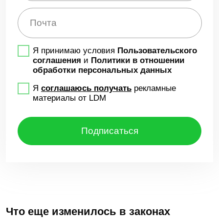
на уровне инфраструктуры системы,
дополнительно использовать СКЗИ для
шифрования не нужно.
Если есть потребность в локальном
шифровании или подписи данных, банки
обращаются к коммерческим
сертифицированным СКЗИ, например,
КриптоПро. Они совместимы со всеми
требованиями ФСБ и законами
об электронной подписи.
Да, нововведений в законодательной базе
в 2026 году много, а следить за соблюдением
каждого требования становится тяжелее.
Но если внедрить и настроить
специализированную систему, жизнь
сотрудников упростится, а обмен
документами между организацией
и регуляторами — ускорится.