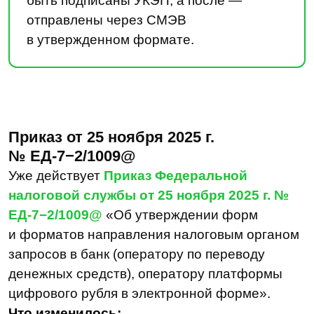
средствах, операциях, электронных
денежных средствах, а также
информацию о соответствующих
документах налогоплательщиков.
Отправлять ответы «в произвольной
форме» финансовые организации
не могут
— любые отклонения
по структуре, обязательным реквизитам
и кодам считаются юридически
некорректными. По новым форматам
обязательно оформляются:
структурированные данные, вложения,
метаданные запроса, правила
заполнения дат, сумм, идентификаторов
счетов и клиентов.
ВАЖНО:
данный приказ работает
в связке со статьей 86 НК РФ. Значит,
финансовая организация обязана