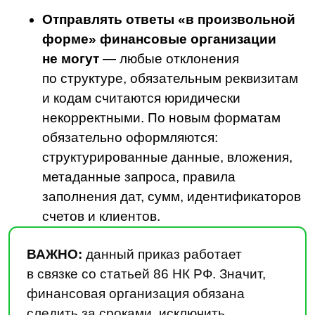
Я принимаю условия
Пользовательского
соглашения
и
Политики в отношении
обработки персональных данных
Я
соглашаюсь получать
рекламные
материалы от LDM
Подписаться
Что еще изменилось в законах
Напомним, что в декабре 2024 года утратил
силу Приказ ФНС России от 30.11.2022 №
ЕД-7−8/1137@ «Об утверждении порядка
информирования банков в соответствии
с частями 17 и 18 статьи 4 Федерального