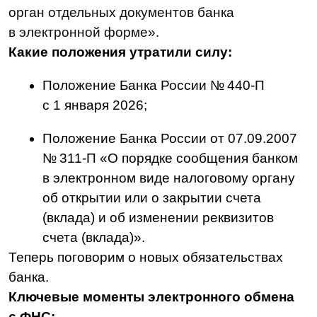
с ФНС:
Теперь все электронные решения ФНС
принимаются через Систему
межведомственного электронного
взаимодействия (или СМЭВ) —
например, сообщения об открытии
счета, изменения его реквизитов или
приостановления операций;
Проверка подлинности и формата
полученных документов в электронной
форме — обязательные процедуры;
Фиксация даты и времени получение
решения ФНС — необходимо для
дальнейшего исполнения или
правомерного отказа от исполнения.
Как проверять форматы и подписи:
Важно удостовериться, что цифровые