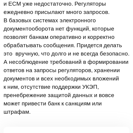
Замена западных ECM
Технологии
Нагрузочное
тестирование
Решения
LDM.Документооборот
LDM.Цифровой архив
LDM.Финансовый архив
LDM.Клиентское досье
LDM.Документы дня
LDM.КЭДО