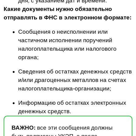
налоговой службы от 25 ноября 2025 г. №
ЕД-7−2/1009@
«Об утверждении форм
и форматов направления налоговым органом
запросов в банк (оператору по переводу
денежных средств), оператору платформы
цифрового рубля в электронной форме».
Что изменилось:
Старые формы запросов, которые были
установлены приказом ФНС
от 19.07.2018 № ММВ-7−2/460@ и его
изменениями, больше не действуют;
Теперь приказом утверждены
обновленные формы и форматы
электронных запросов — ими налоговые
органы будут запрашивать у банков
и операторов цифровых переводов
сведения о счетах, остаточных