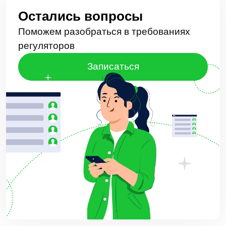
LDM.Express
HR-tech решения
Проекты
Блог
Доработки
8 (495) 136-24-50
post@ldm.ru
2026 © Все права защищены