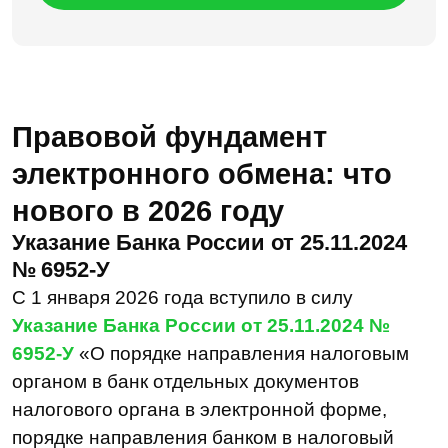
6952-У
«О порядке направления налоговым
органом в банк отдельных документов
налогового органа в электронной форме,
порядке направления банком в налоговый
орган отдельных документов банка
в электронной форме».
Какие положения утратили силу:
Положение Банка России № 440-П
с 1 января 2026;
Положение Банка России от 07.09.2007
№ 311-П «О порядке сообщения банком
в электронном виде налоговому органу
об открытии или о закрытии счета
(вклада) и об изменении реквизитов
счета (вклада)».
Теперь поговорим о новых обязательствах
банка.
Ключевые моменты электронного обмена