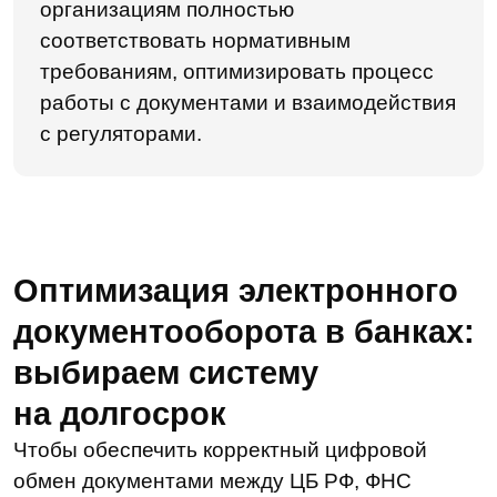
А еще — ускорить поиск, массово загружать
и выгружать документы с соблюдением
установленных требований, контролировать
комплектность досье и не только.
Вывод
Чтобы соблюдать все законодательные
требования и работать с налоговыми
органами без ошибок, классических СЭД
и ECM уже недостаточно. Регуляторы
ежедневно присылают много запросов.
В базовых системах электронного
документооборота нет функций, которые
позволят банкам оперативно и корректно
обрабатывать сообщения. Придется делать
это вручную, что долго и не всегда безопасно.
А несоблюдение требований в формировании