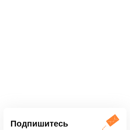
задачи решает финархив, что такое витрина
данных и в чем заключаются преимущества
перехода на налоговый мониторинг.
Смотреть запись
Предстоящие мероприятия