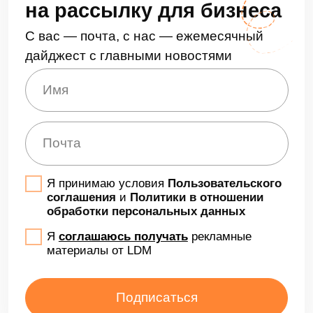
День Никотех на ВДНХ. Импортозамещение.
Правила переезда
На бизнес-встрече эксперты LDM и Никотех
расскажут о правилах переезда на российские
ИТ-решения. Участники узнают, от чего
зависит успех ИТ-проектов, а также обсудят
реальные кейсы перехода
на отечественное ПО и тренды ИТ-рынка.
Зарегистрироваться
До встречи в следующем месяце!