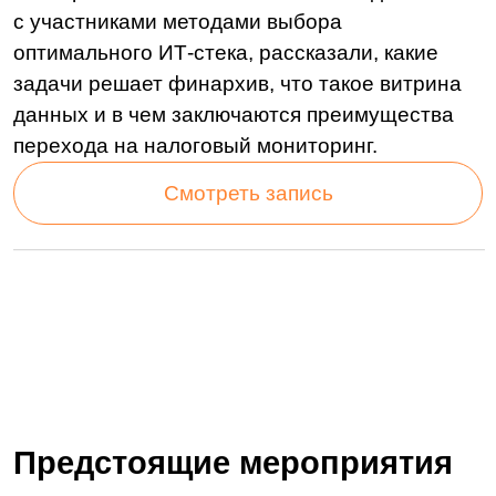
Компания
О нас
Техподдержка
Курсы LDM
Контакты
Партнеры
Карьера в LDM
Платформа
О платформе
Разработка
Замена западных ECM
Технологии
Нагрузочное
тестирование