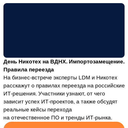
Решения
LDM.Документооборот
LDM.Цифровой архив
LDM.Финансовый архив
LDM.Клиентское досье
LDM.Документы дня
LDM.КЭДО
LDM.Express
HR-tech решения