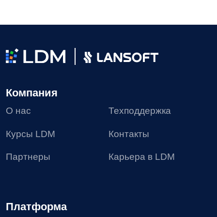
Решения
LDM.Документооборот
LDM.Цифровой архив
LDM.Финансовый архив
LDM.Клиентское досье
LDM.Документы дня
LDM.КЭДО
LDM.Express
HR-tech решения