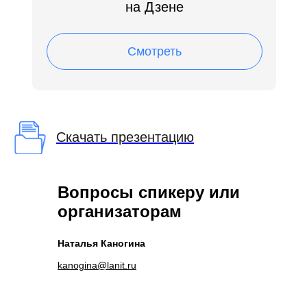
на Дзене
Компания
О нас
Техподдержка
Смотреть
Курсы LDM
Контакты
Партнеры
Карьера в LDM
Скачать презентацию
Платформа
О платформе
Вопросы спикеру или
Разработка
организаторам
Замена западных ECM
Наталья Каногина
Технологии
kanogina@lanit.ru
Нагрузочное
тестирование