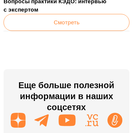
Решения
LDM.Документооборот
LDM.Цифровой архив
LDM.Финансовый архив
LDM.Клиентское досье
LDM.Документы дня
LDM.КЭДО
LDM.Express
HR-tech решения