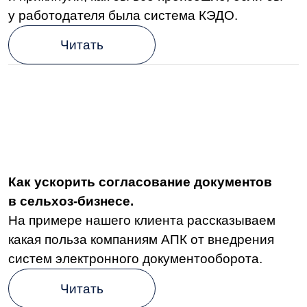
Кастдев в B2B: зачем проводить и как
найти респондентов
Для чего компании проводят кастдевы,
можно ли с их помощью увеличить продажи
и где искать респондентов, рассказал
Константин Федоров.
Читать
Экономика многих данных. Нацпроект
по цифровизации обрастает задачами.
В правительстве обсудили очередной
нацпроект «Экономика данных и цифровая
трансформация государства», который будет
носить межотраслевой характер и станет
одним из самых сложных в реализации.