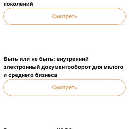
Компания
О нас
Техподдержка
Курсы LDM
Контакты
Партнеры
Карьера в LDM
Платформа
О платформе
Разработка
Замена западных ECM
Технологии
Нагрузочное
тестирование