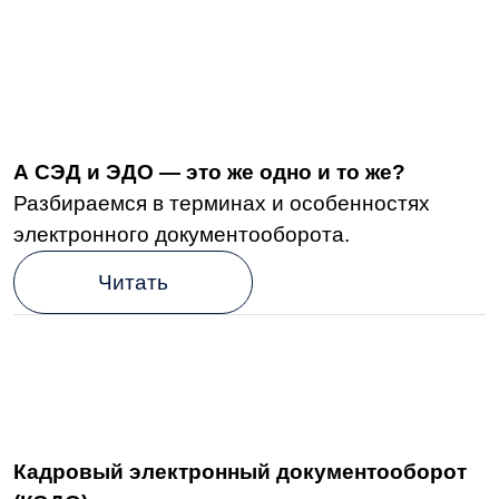
(КЭДО) — что это и как применять
Разбираемся с законодательной базой
и основыми нюансами, связанными
с переходом на КЭДО.
Читать
5 уроков из судебной практики: как
избежать трудовых споров с помощью
КЭДО
Мы изучили пять трудовых споров
и прикинули, как бы все произошло, если бы
у работодателя была система КЭДО.
Читать