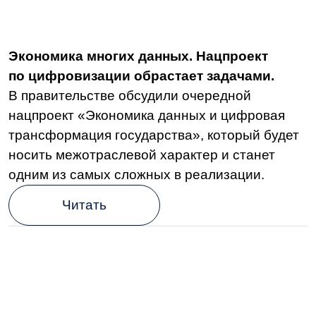
Я принимаю условия
Пользовательского
соглашения
и
Политики в отношении
обработки персональных данных
Я
соглашаюсь получать
рекламные
материалы от LDM
Подписаться
Скоро в эфире
БЕСПЛАТНЫЙ ВЕБИНАР ОТ LDM
В ИЮЛЕ
Как я пережила лето с КЭДО: честная