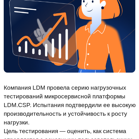
Компания LDM провела серию нагрузочных
тестирований микросервисной платформы
LDM.CSP. Испытания подтвердили ее высокую
производительность и устойчивость к росту
нагрузки.
Цель тестирования — оценить, как система
справляется с основными пользовательскими
сценариями, такими как создание, загрузка,
чтение и поиск документов. Именно поэтому
испытания проводились в два этапа: сначала
в конфигурации с одним экземпляром
сервиса, затем — с последовательным
горизонтальным масштабированием в среде