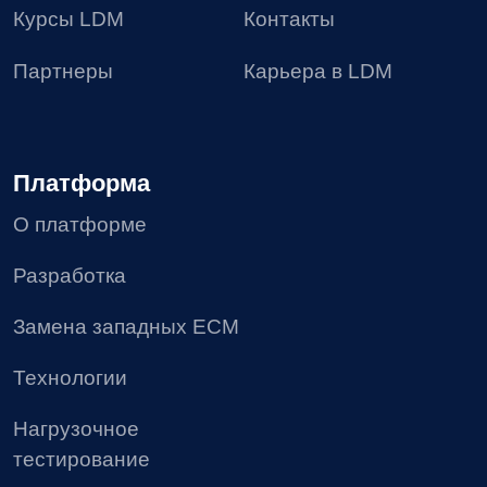
Решения
LDM.Документооборот
LDM.Цифровой архив
LDM.Финансовый архив
LDM.Клиентское досье
LDM.Документы дня
LDM.КЭДО
LDM.Express
HR-tech решения
Проекты