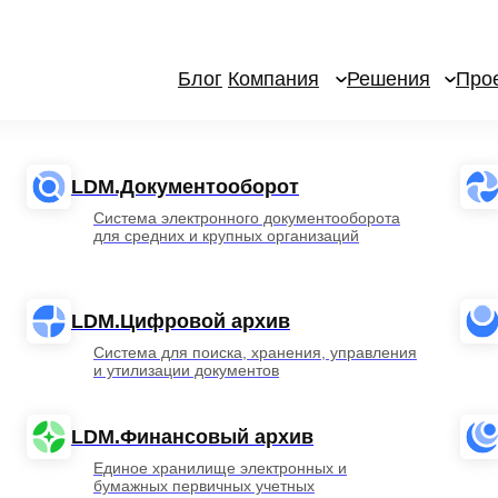
Блог
Компания
Решения
Про
LDM.Документооборот
Система электронного документооборота
для средних и крупных организаций
LDM.Цифровой архив
Система для поиска, хранения, управления
и утилизации документов
LDM.Финансовый архив
Единое хранилище электронных и
бумажных первичных учетных