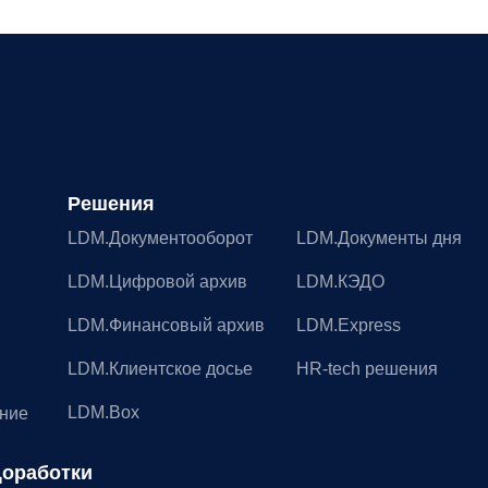
Решения
LDM.Документооборот
LDM.Документы дня
LDM.Цифровой архив
LDM.КЭДО
LDM.Финансовый архив
LDM.Express
LDM.Клиентское досье
HR-tech решения
LDM.Box
ание
оработки