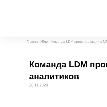
Главная
Блог
Команда LDM провела лекции в М
Команда
LDM про
аналитиков
28.11.2024