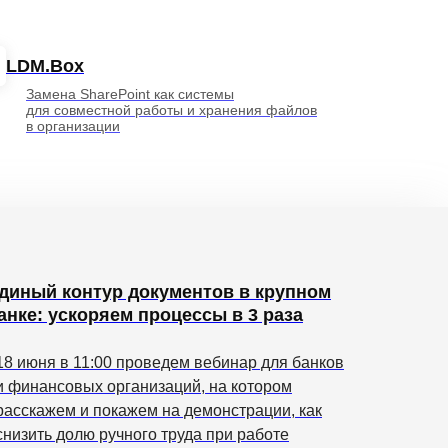
LDM.Box
Замена SharePoint как системы
для совместной работы и хранения файлов
в организации
диный контур документов в крупном
анке: ускоряем процессы в 3 раза
18 июня в 11:00 проведем вебинар для банков
и финансовых организаций, на котором
расскажем и покажем на демонстрации, как
снизить долю ручного труда при работе