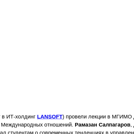
т в ИТ-холдинг
LANSOFT
) провели лекции в МГИМО
а Международных отношений.
Рамазан Салпагаров
,
ал студентам о современных тенденциях в управле