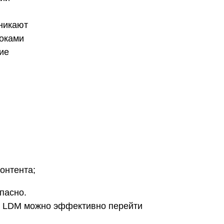
зникают
токами
ие
онтента;
пасно.
мы LDM можно эффективно перейти