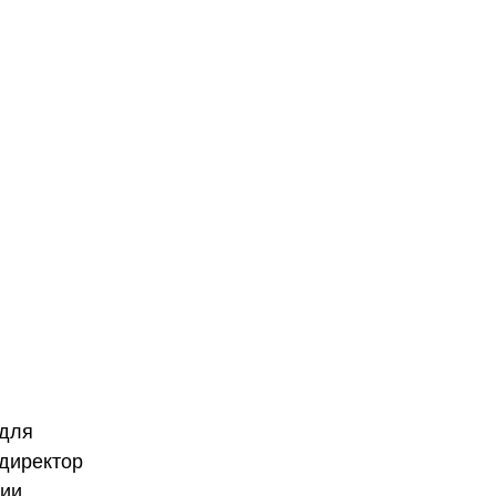
 для
 директор
нии