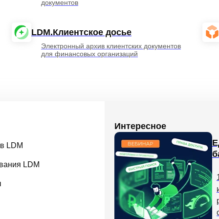
документов
LDM.Клиентское досье
Электронный архив клиентских документов
для финансовых организаций
Интересное
Е
 в LDM
б
вания LDM
ы