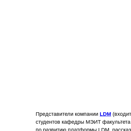
Представители компании
LDM
(входи
студентов кафедры МЭИТ факультет
по развитию платформы LDM, рассказ