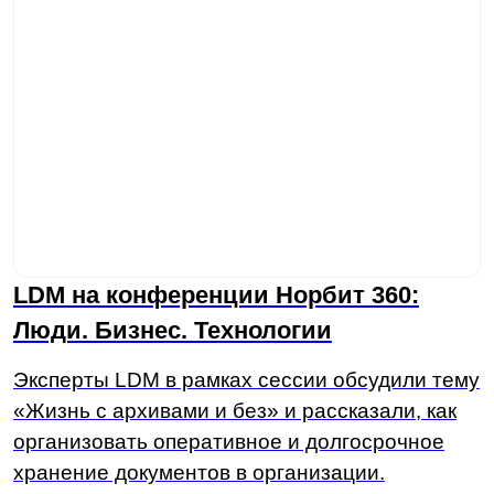
Разработка
Замена западных ECM
Технологии
Нагрузочное
тестирование
Решения
LDM.Документооборот
LDM.Цифровой архив
LDM.Финансовый архив
LDM.Клиентское досье
LDM.Документы дня