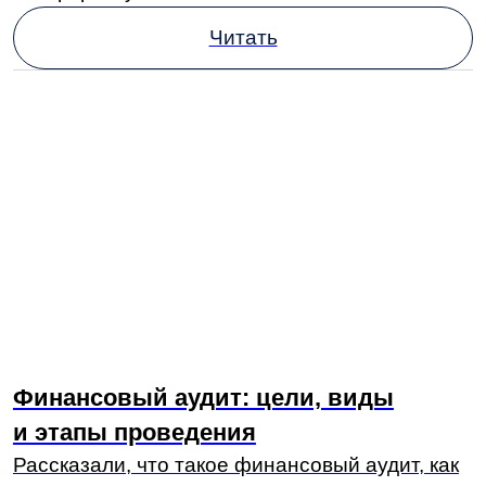
Читать
Масштабный сбой в «Аэрофлоте»: что
известно о мощной кибератаке
Хакерская группировка Silent Crow уничтожила
порядка 7 000 физических и виртуальных
серверов, а также похитила 22 ТБ
информации.
Читать