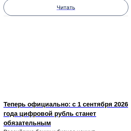
Теперь официально: с 1 сентября 2026
года цифровой рубль станет
обязательным
Российские банки и бизнес начнут
обязательное подключение к новой платежной
платформе. Сначала это сделают крупные
игроки, а потом — все остальные. Процесс
подключения должен завершиться к 2028 году.
Читать