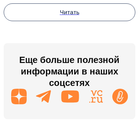
LDM.КЭДО
LDM.Express
HR-tech решения
Проекты
Блог
Доработки
8 (495) 136-24-50
post@ldm.ru