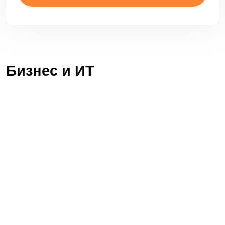
крадут логины и пароли от корпоративной
почты.
Читать
ЦБ выписал штрафы крупным
российским банкам за несоблюдение
законов
К административной ответственности