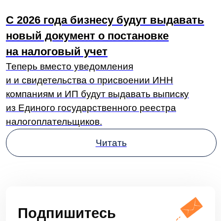
на рассылку для бизнеса
С вас — почта, с нас — ежемесячный
дайджест с главными новостями
Я принимаю условия
Пользовательского
соглашения
и
Политики в отношении
обработки персональных данных
Я
соглашаюсь получать
рекламные
материалы от LDM
Подписаться