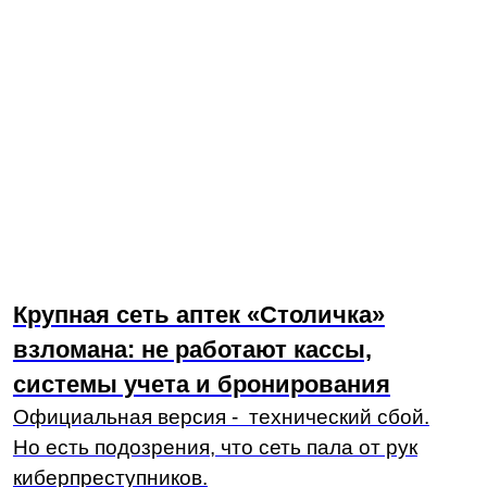
Читать
SharePoint подвергся масштабным
кибератакам после июльского
обновления
Рассказали, чем опасны новые уязвимости,
и как избежать компрометации корпоративных
данных.