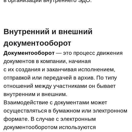
осуществляться в бумажном или электронном
формате. В случае с электронным
документооборотом используются
специальные программы или системы,
которые переводят все манипуляции
с документами в электронный формат.
Например, регистрацию входящих, создание,
поиск, контроль исполнения, передачу в архив
и т. д.
Участниками
внешнего документооборота
выступают представители организации,
партнеры, клиенты и поставщики. Они
обмениваются счетами-фактурами, актами,
письмами, договорами и иными документами.
При ЭДО можно подписывать документы
электронной подписью (ЭП), они будут иметь
такую же юридическую силу, как и бумажная
документация с ручной подписью. Это
позволяет контрагентам оформлять сделки