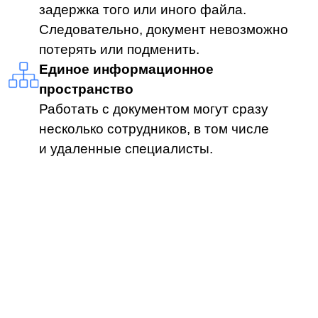
Я
соглашаюсь получать
рекламные
материалы от LDM
Подписаться
Движение документа
во внутреннем ЭДО
Как правило, внутренние документы
составляют большую часть документооборота
компании. Поэтому важно организовать
правильный учет и оперативную
маршрутизацию внутренней документации.
Схема движения документации во внутреннем
электронном документообороте следующая:
1.
Документ подготавливается к отправке;