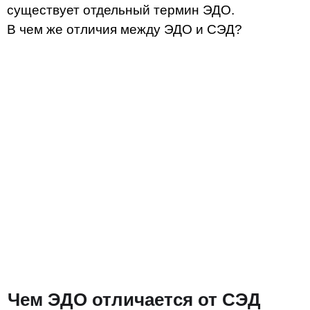
документооборота позволяет
автоматизировать бизнес-процессы компании,
ускоряет скорость работы с документами
и наводит порядок в их хранении — все
файлы лежат в структурированном
электронном архиве. Также СЭД имеют
дополнительный функционал, который
зависит от вендора.
Например, в
LDM.Документооборот
предусмотрены следующие возможности:
Делегирование задач
— можно передавать
дела и назначать замещающих лиц в период
отсутствия ответственного сотрудника;