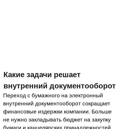
документооборота – обработка следующих
категорий документации:
Кадровая
— сюда относят документы
о приеме на работу, увольнении,
повышении, а также данные
о квалификации персонала;
Финансовая
— ведомости зарплат,
премий, информация о перемещении
средств между отделами или
подразделениями;
Юридическая
— все важные
юридические документы, такие как
договоры, акты и уставы;
Складская
— включает в себя
накладные и документы, которые
свидетельствуют о получении и отгрузке
товаров, их перемещении по складам;