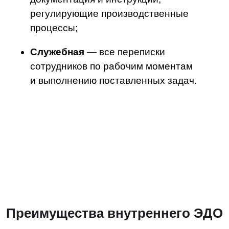
Сокращение расходов
Отказ от бумаги подразумевает отказ
от сопутствующей канцелярии — ручек,
папок для хранения, товаров для
оргтехники и т. д. Также снижаются
затраты на логистику — доставку
документов по почте или курьером.
Минимизация риска штрафов
Согласно статьям 120, 122 и 126
НК РФ, если в ходе налоговых проверок
не предоставить документы,
подтверждающие расходы, компании
грозит штраф. Электронные первичные
документы проще систематизировать
и контролировать, следовательно,
вероятность штрафов становится
меньше.
Экономия пространства в офисах
Электронная документация хранится