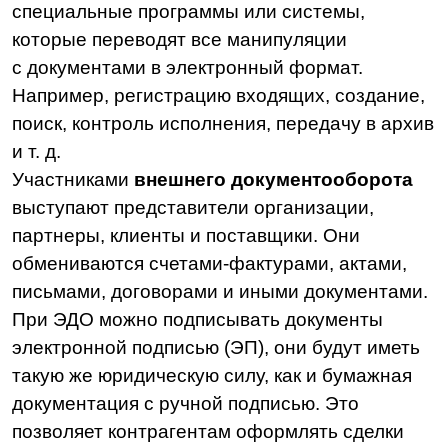
полностью в электронном виде.
Во
внутреннем документообороте
задействуются только руководители компании
и персонал. Происходит обмен любыми
внутренними документами, такими как
управленческие, кадровые, складские и т. д.
Порядок электронного документооборота
между работниками и подразделениями
прописывается в локальных нормативных
актах.
Давайте подробнее рассмотрим внутренний
документооборот и задачи, которые
он решает.