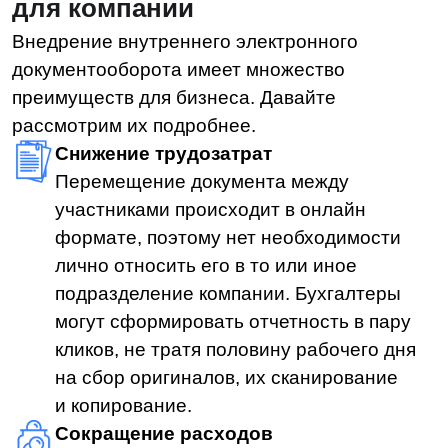
либо на облачных серверах, либо
на серверах компании, что занимает
гораздо меньше места.
Ускорение процессов
Согласование, подписание и передача
документов занимает буквально
несколько секунд. Быстрый поиск
и мгновенная отправка файлов
существенно ускоряют работу внутри
компании.
Безопасность
Отправка документов в мессенджерах
или по электронной почте, хоть
и удобна, но не гарантирует
сохранность информации. Никто
не застрахован от утечки данных
и взломов аккаунтов
злоумышленниками. В случае
с внутренним электронным