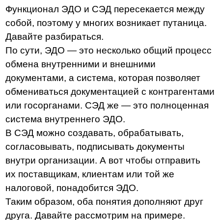
Контроль поручений
— отслеживание
сроков исполнения и уведомление
заинтересованных работников;
Отчетность
— гибкое формирование отчетов
в удобном формате;
Система уведомлений
— встроенная
функция, благодаря которой уведомления
будут дублироваться на почту или в Telegram;
Встроенный конструктор
— позволяет
создавать и редактировать готовые карточки
документов на основе стандартов компании;