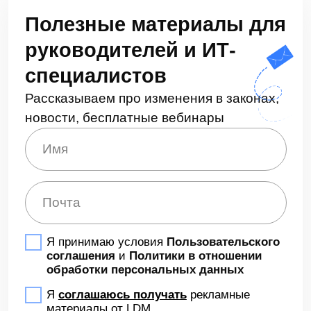
Чем ЭДО отличается от СЭД
Функционал ЭДО и СЭД пересекается между
собой, поэтому у многих возникает путаница.
Давайте разбираться.
По сути, ЭДО — это несколько общий процесс
обмена внутренними и внешними
документами, а система, которая позволяет
обмениваться документацией с контрагентами
или госорганами. СЭД же — это полноценная