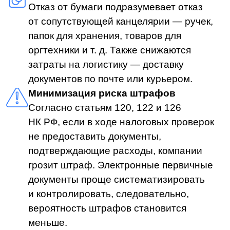
документооборотом файлы
перемещаются по защищенным
каналам связи, есть возможность
разграничивать доступ к документам
в зависимости от должности
сотрудника.
Контроль выполнения задач
Все действия с документами
фиксируются в системе, можно
отследить статус поручения
и подразделение, в котором возникла
задержка того или иного файла.
Следовательно, документ невозможно
потерять или подменить.
Единое информационное
пространство
Работать с документом могут сразу
несколько сотрудников, в том числе
и удаленные специалисты.