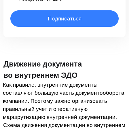
система внутреннего ЭДО.
В СЭД можно создавать, обрабатывать,
согласовывать, подписывать документы
внутри организации. А вот чтобы отправить
их поставщикам, клиентам или той же
налоговой, понадобится ЭДО.
Таким образом, оба понятия дополняют друг
друга. Давайте рассмотрим на примере.
Компания N решила заключить новый
договор с поставщиком. Для этого
необходимо задействовать сразу
несколько отделов — юридический,
бухгалтерский, финансовый и т. д. В СЭД
создаются нужные документы,
согласовываются и подписываются.
После того как весь пакет документации
утвержден внутри компании, его
отправляют на подпись поставщику,