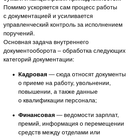
Управленческая
— все приказы
и распоряжения со стороны руководства,
протоколы совещаний и решения,
касающиеся политики компании;
Производственная
— техническая
документация и инструкции,
регулирующие производственные
процессы;
Служебная
— все переписки
сотрудников по рабочим моментам
и выполнению поставленных задач.