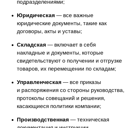
Преимущества внутреннего ЭДО
для компании
Внедрение внутреннего электронного
документооборота имеет множество
преимуществ для бизнеса. Давайте
рассмотрим их подробнее.
Снижение трудозатрат
Перемещение документа между
участниками происходит в онлайн
формате, поэтому нет необходимости
лично относить его в то или иное
подразделение компании. Бухгалтеры
могут сформировать отчетность в пару
кликов, не тратя половину рабочего дня
на сбор оригиналов, их сканирование
и копирование.