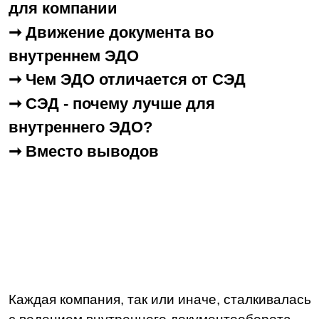
внутреннего ЭДО?
➞ Вместо выводов
Каждая компания, так или иначе, сталкивалась
с ведением внутреннего документооборота
на бумаге. Когда документов не так много,
такой формат не вызывает сложностей.
Но со временем их объем планомерно растет,
из-за чего возникает путаница в архивах,
процесс согласования затягивается,
а документы и вовсе могут потеряться.
Несмотря на то, что бумажный
документооборот до сих пор популярен,
многие компании стараются идти в ногу