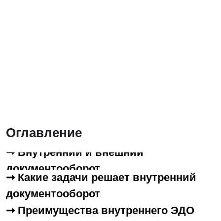
Оглавление
➞ Внутренний и внешний
документооборот
➞ Какие задачи решает внутренний
документооборот
➞ Преимущества внутреннего ЭДО
для компании
➞ Движение документа во
внутреннем ЭДО
➞ Чем ЭДО отличается от СЭД
➞ СЭД - почему лучше для