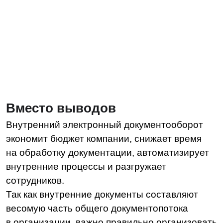
HR-tech решения
Проекты
Блог
Доработки
8 (495) 136-24-50
post@ldm.ru
2026 © Все права защищены