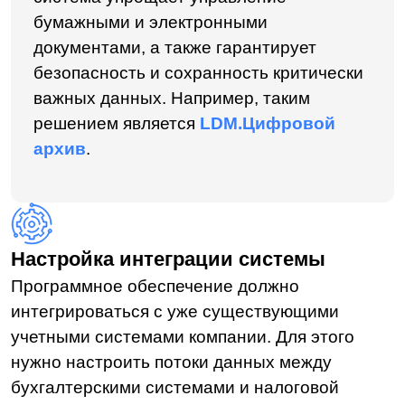
подготовка и предоставление данных для
проверки ФНС становятся удобнее и быстрее.
Налоговая витрина интегрируется с системой
учета компании, выгружает нужную
информацию, структурирует
ее и предоставляет налоговой уже
в расшифрованном виде.
Преимущества налоговой витрины:
разграничение доступа к документам
компании для сотрудников и ФНС,
автоматическое формирование налоговых
регистров, сокращение рисков, штрафов
и пеней.
Чтобы данные поступали в налоговую витрину
корректно, необходимо создать единый
электронный архив. Также следует
интегрировать инструмент с учетной
системой компании и обучить сотрудников
работе с ним.