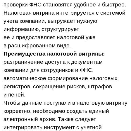
Нагрузочное
тестирование
Решения
LDM.Документооборот
LDM.Цифровой архив
LDM.Финансовый архив
LDM.Клиентское досье
LDM.Документы дня
LDM.КЭДО
LDM.Express
HR-tech решения