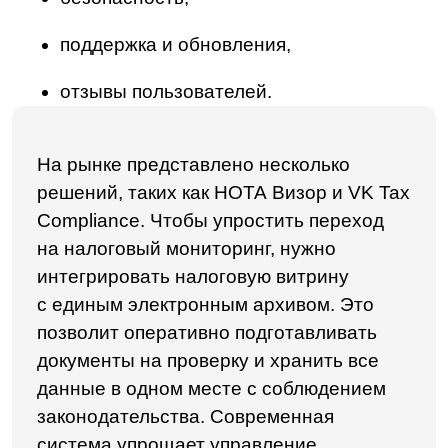
тренинги помогут команде изучить
функционал системы и правильно
ее использовать;
разработать инструкции и руководства
по работе с налоговой витриной, чтобы
сотрудники быстро находили ответы
на возникающие вопросы;
установить каналы обратной связи для
команды — так вы будете узнавать
о проблемах и улучшать работу
системы.
Заключение
Налоговая витрина — это информационная
система, которая необходима для вступления
в налоговый мониторинг. С ее помощью