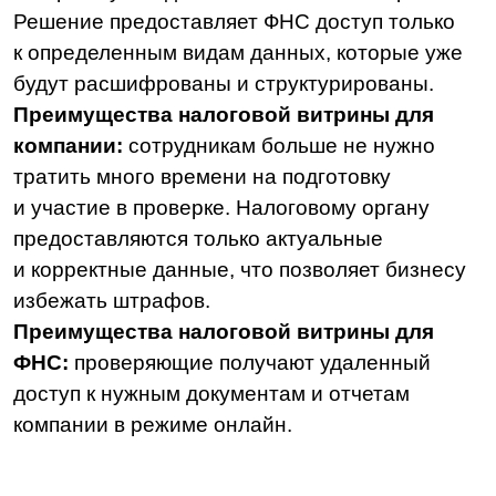
Как работает налоговая
витрина
Обмен данными между участниками
налогового мониторинга осуществляется
в несколько этапов:
Налоговая витрина интегрируется
с информационными системами
компании, такими как 1С. Бухгалтерия,
ERP, Oracle и др.
Данные из системы учета группируются
по разделам, обрабатываются
и формируются в отчетные документы,