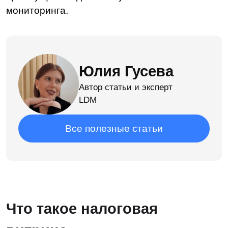
Что такое налоговая
витрина
Налоговая витрина — информационная
система, которая обеспечивает сбор,
централизованное хранение, проверку
и обновление данных бухгалтерского
и налогового учета компании для их проверки
сотрудниками ФНС в режиме реального
времени.
Зачем нужна налоговая
витрина