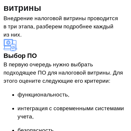
Настройка интеграции системы
Программное обеспечение должно
интегрироваться с уже существующими
учетными системами компании. Для этого
нужно настроить потоки данных между
бухгалтерскими системами и налоговой
витриной, чтобы передача информации
осуществлялась корректно. Затем проводится
тестирование, в рамках которого выявляются
и устраняются возможные ошибки.
Обучение сотрудников и запуск
Подготовка команды — это важный шаг,
который поможет адаптироваться
сотрудникам и избежать ошибок при работе
с новой системой. Рекомендуется:
провести обучающие семинары —