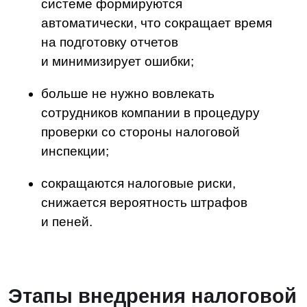
На рынке представлено несколько
решений, таких как НОТА Визор и VK Tax
Compliance. Чтобы упростить переход
на налоговый мониторинг, нужно
интегрировать налоговую витрину
с единым электронным архивом. Это
позволит оперативно подготавливать
документы на проверку и хранить все
данные в одном месте с соблюдением
законодательства. Современная
система упрощает управление
бумажными и электронными
документами, а также гарантирует
безопасность и сохранность критически
важных данных. Например, таким
решением является
LDM.Цифровой
архив
.