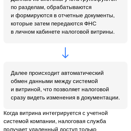
Требования к системе
налоговой витрины
Разберем 4 основных критерия, которым
должна соответствовать налоговая витрина:
1
возможность предоставлять налоговым
органам декларации, регистры, данные
по бухгалтерским проводкам, счета
и первичные документы для анализа;
2
настройка связей между всеми уровнями
данных;
3
автоматическая проверка и подтверждение
корректности, непротиворечивости данных
и показателей;
4
наличие технических процессов