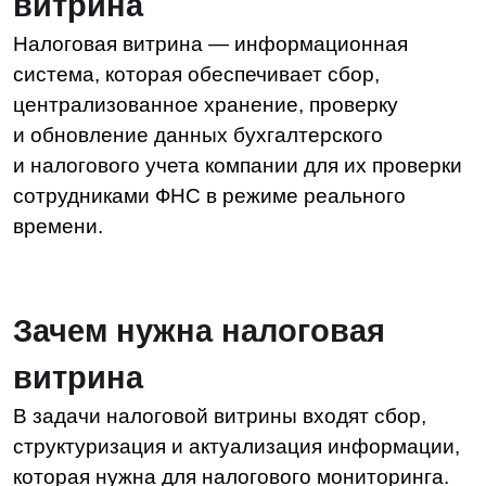
В задачи налоговой витрины входят сбор,
структуризация и актуализация информации,
которая нужна для налогового мониторинга.
Решение предоставляет ФНС доступ только
к определенным видам данных, которые уже
будут расшифрованы и структурированы.
Преимущества налоговой витрины для
компании:
сотрудникам больше не нужно
тратить много времени на подготовку
и участие в проверке. Налоговому органу
предоставляются только актуальные
и корректные данные, что позволяет бизнесу
избежать штрафов.
Преимущества налоговой витрины для
ФНС:
проверяющие получают удаленный
доступ к нужным документам и отчетам
компании в режиме онлайн.