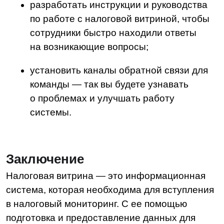
Компания
О нас
Техподдержка
Курсы LDM
Контакты
Партнеры
Карьера в LDM
Платформа
О платформе
Разработка
Замена западных ECM
Технологии