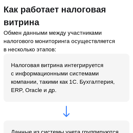
которые затем передаются ФНС
в личном кабинете налоговой витрины.
Далее происходит автоматический
обмен данными между системой
и витриной, что позволяет налоговой
сразу видеть изменения в документации.
Когда витрина интегрируется с учетной
системой компании, налоговая служба
получает удаленный доступ только
к определенным документам и данным.
Инспектор ФНС изучает налоговую
и бухгалтерскую отчетность предприятия,
а также аналитические регистры, учетную
документацию и сканы первичных документов
через специальный личный кабинет.