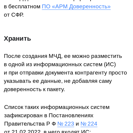
Отозвать
Отозвать машиночитаемую доверенность
(по сути прекратить ее действие) имеет право
только руководитель организации, который
зафиксирован в ЕГРЮЛ или ЕГРИП для ИП.
План действий в этом случае такой:
1. Сформируйте заявление на отмену МЧД
в той ИС, где хранится доверенность
2. Подпишите заявление электронной
подписью руководителя.
3. Если ИС интегрирована с ЦПРР ФНС,
больше ничего делать не нужно. Если такой
интеграции нет, надо дополнительно
зарегистрировать заявление в специальном
реестре нотариальной палаты.