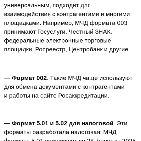
Создать
Составлять файл машиночитаемой
доверенности, копаясь в XML-коде
не нужно — вместо этого сформируйте МЧД:
— В
бесплатном сервисе налоговой
.
На странице выберите тип доверенности
и заполните необходимые сведения.
— В платных сервисах от разработчиков
бухгалтерских программ и операторов ЭДО.
— МЧД для СФР можно сформировать
в бесплатном
ПО «АРМ Доверенность»
от СФР.
Хранить