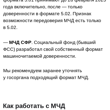
После создания МЧД, ее можно разместить
в одной из информационных систем (ИС)
и при отправки документа контрагенту просто
указывать ее данные, не добавляя саму
доверенность к пакету.
Список таких информационных систем
зафиксирован в Постановлениях
Правительства Р Ф
№ 223
и
№ 224
от 21.02.2022, в него входят ИС:
— ЕСИА «Госуслуг»;
— аккредитованного удостоверяющего центра
(УЦ);
— аккредитованной доверенной третьей
стороны;
— оператора ЭДО;