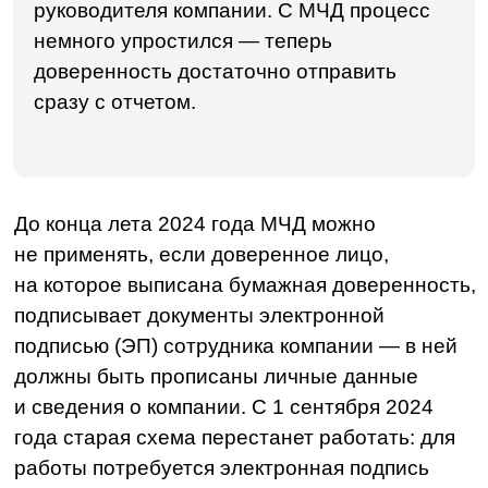
2023 года, то новый такой уже получить было
нельзя → начинала действовать схема с ЭП
физлица и МЧД.
Из всего этого можно сделать вывод о том,
что МЧД совсем скоро станет обязательной
для всех.
Из чего состоит МЧД
Требования к составу машиночитаемых
доверенностей установил
приказ
Минцифры Р Ф от 18.08.2021 № 857
. МЧД
включает в себя:
— уникальный номер,