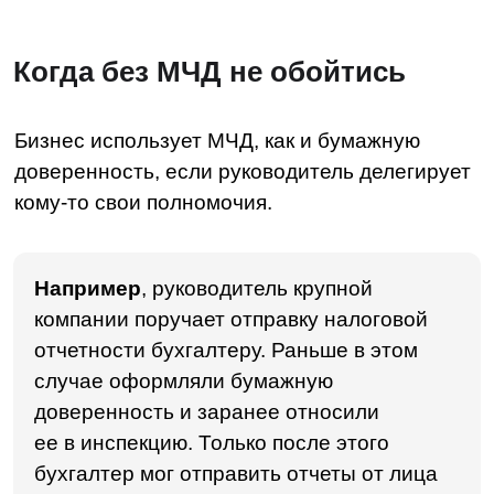
руководителя компании. С МЧД процесс
немного упростился — теперь
доверенность достаточно отправить
сразу с отчетом.
До конца лета 2024 года МЧД можно
не применять, если доверенное лицо,
на которое выписана бумажная доверенность,
подписывает документы электронной
подписью (ЭП) сотрудника компании — в ней
должны быть прописаны личные данные
и сведения о компании. С 1 сентября 2024
года старая схема перестанет работать: для
работы потребуется электронная подпись
физлица (а не сотрудника конкретной
компании) и МЧД. Если сертификат
сотрудника заканчивался после 1 сентября