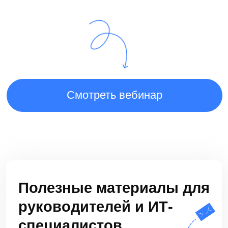
Решения
LDM.Документооборот
LDM.Цифровой архив
LDM.Финансовый архив
LDM.Клиентское досье
LDM.Документы дня
LDM.КЭДО
LDM.Express
HR-tech решения
Проекты