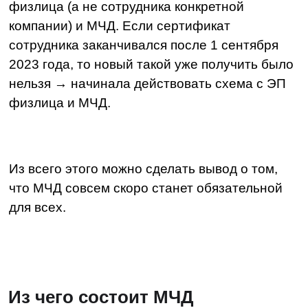
— срок действия,
— дату оформления,
— информацию о системе хранения,
— сведения о возможности передоверия,
— информацию о доверителе и доверенном
лице,
— данные электронной подписи, которой
подписана МЧД,
— список и коды полномочий из специального
классификатора,
— ограничения полномочий.
Отдельно остановимся на
классификаторе
полномочий
— едином справочнике
Минцифры. В нем прописаны уникальные