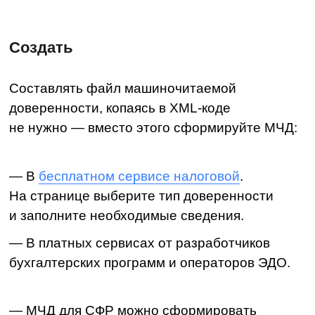
— в которой подписан и из которой
отправляется документ;
— федерального органа исполнительной
власти.
Если доверенностей много и их создают
в разных системах, компании удобнее
пользоваться распределенным реестром ФНС
(ЦПРР ФНС) — единым блокчейн-хранилищем
МЧД.
ЦПРР ФНС:
— Обеспечивает единую точку доступа;
— Содержит и передает актуальные сведения
об МЧД;
— Хранит простые и нотариально
заверенные МЧД.