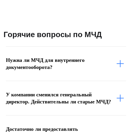
Я принимаю условия
Пользовательского
соглашения
и
Политики в отношении
обработки персональных данных
Я
соглашаюсь получать
рекламные
материалы от LDM
Подписаться
Нужна ли МЧД для внутреннего
документооборота?
У компании сменился генеральный
директор. Действительны ли старые МЧД?
Компания
О нас
Техподдержка
Достаточно ли предоставлять