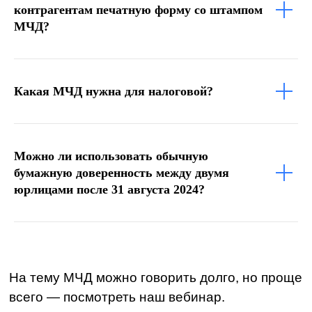
контрагентам печатную форму со штампом
Курсы LDM
Контакты
МЧД?
Партнеры
Карьера в LDM
Какая МЧД нужна для налоговой?
Платформа
О платформе
Разработка
Можно ли использовать обычную
бумажную доверенность между двумя
Замена западных ECM
юрлицами после 31 августа 2024?
Технологии
Нагрузочное
тестирование