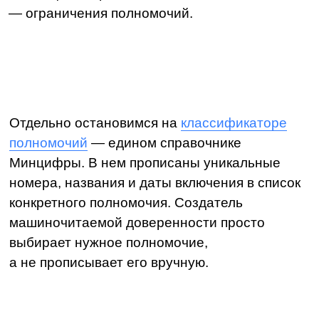
Примеры форматов МЧД
—
Единый формат машиночитаемой
доверенности 003
. Формат считается
универсальным, подходит для
взаимодействия с контрагентами и многими
площадками. Например, МЧД формата 003
принимают Госуслуги, Честный ЗНАК,
федеральные электронные торговые
площадки, Росреестр, Центробанк и другие.
—
Формат 002
. Такие МЧД чаще используют
для обмена документами с контрагентами
и работы на сайте Росаккредитации.
—
Формат 5.01 и 5.02 для налоговой
. Эти
форматы разработала налоговая: МЧД