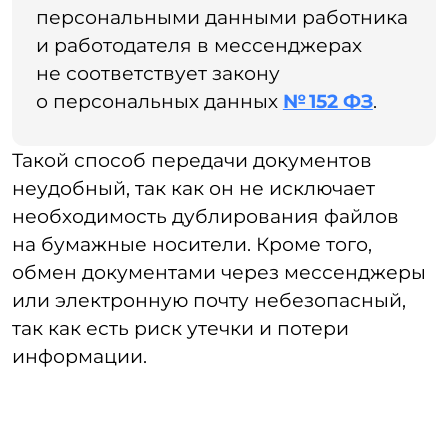
Преимущества КЭДО
КЭДО — полезный инструмент не только
для отдела кадров, но и для всех
сотрудников компании.
Почему внедрение КЭДО удобно
для компании:
Автоматизирует работу отдела
кадров.
Процессы работы
с документами занимают в разы
меньше времени, так как создать
и отправить документ, собрать
подписи и заявки можно
за считанные минуты, не вставая из-
за ПК, или со смартфона.
Создает положительный HR-имидж.
Перевод документооборота