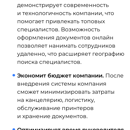
не потребуется для оформления
ехать в офис, отправлять важные
документы почтой или курьером.
Единый цифровой архив.
В личном
кабинете каждый работник в любое
время может найти требуемый
документ. Также там доступны
актуальные шаблоны заявлений,
поэтому не нужно будет идти
к кадровикам.
Безопасность данных.
Информацию
на бумажном носителе, оставленном
в открытом месте, может увидеть
посторонний, а в КЭДО доступ
к документам есть только
у их владельца и кадрового
специалиста. К тому же, при выборе
системы на собственных серверах