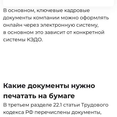
от коммерческих разработчиков.
Государственный сервис — бесплатный,
но с ограниченным функционалом,
которого не хватит для большинства
компаний. В таком случае можно
разработать свою систему, что требует
больших временных и финансовых затрат.
А можно сразу купить готовое решение
LDM.КЭДО
, которое удовлетворит все
потребности организации по ведению
кадрового документооборота.
➞
Выбрать систему КЭДО
При выборе продукта нужно
ориентироваться на размер компании,