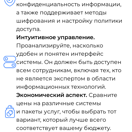
должны быть напечатаны.
Приказ по организации рабочего
процесса с электронными
документами, в котором
необходимо указать:
Наименование системы.
Порядок получения доступа
к программе.
Перечень документов,
которые подлежат ЭП.
Сотрудники, участвующие
в процессах КЭДО.
Сроки, в которые подлежит
уведомить работников.
Дедлайны для перехода.