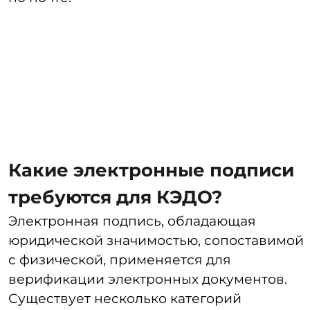
уровень безопасности личных
данных и обеспечивает
конфиденциальность информации,
а также поддерживает методы
шифрования и настройку политики
доступа.
Интуитивное управление.
Проанализируйте, насколько
удобен и понятен интерфейс
системы. Он должен быть доступен
всем сотрудникам, включая тех, кто
не является экспертом в области
информационных технологий.
Экономический аспект.
Сравните
цены на различные системы
и пакеты услуг, чтобы выбрать тот
вариант, который лучше всего
соответствует вашему бюджету.
Техническая поддержка.
Изучите