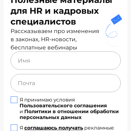
причин временного
отсутствия на рабочем месте
(отпуск, больничный и прочие
случаи), а также поступление
на работу (подписание
трудового договора)
всю документацию, связанную
с работой на расстоянии,
от предложения о занятии
должности до оформления
заработной платы
персональные карточки
работников