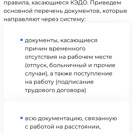
кодекса РФ перечислены документы,
которые необходимо оформлять
на бумажном носителе. К ним относятся:
Акты о несчастном случае
на производстве.
Приказы об увольнении.
Документы, подтверждающие
прохождение работниками
инструктажей по охране труда.
Для ведения документации сотрудников,
выполняющих работу на удаленке,
достаточно КЭДО. Информация
о расторжении трудовых отношений
с такими специалистами может быть
передана в цифровом формате,
а бумажный экземпляр — отправлен
по почте.