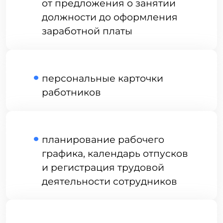
Какие электронные подписи
требуются для КЭДО?
Электронная подпись, обладающая
юридической значимостью, сопоставимой
с физической, применяется для
верификации электронных документов.
Существует несколько категорий
электронных подписей, которые могут
быть применены для подтверждения
разнообразных типов документов.