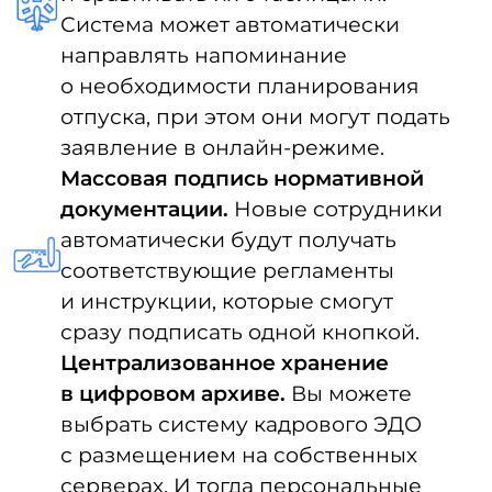
только избранным сотрудникам,
к примеру, кадровым
специалистам и руководителям.
Обмен документов по email или
в мессенджерах не является частью
КЭДО, так как обмен кадровыми
документами должен происходить
только в специализированной
системе. Более того обмен
персональными данными работника
и работодателя в мессенджерах
не соответствует закону
о персональных данных
№ 152 ФЗ
.
Такой способ передачи документов
неудобный, так как он не исключает
необходимость дублирования файлов
на бумажные носители. Кроме того,