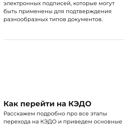
условия предоставления
технической поддержки
и обучающих материалов для
пользователей системы.
Существуют два варианта размещения
системы — в облаке и на локальном
сервере. Рекомендуем выбрать
физический сервер, поскольку в этом
случае информация и сама программа
хранятся на ресурсах компании, что
обеспечивает высокий уровень
безопасности. Облачные хранилища
подвержены риску отказа или хакерских
атак, что может привести к временной
недоступности.
При подборе системы управления
электронными документами важно
обратить внимание на ее статус
на рынке — лучше выбрать вендора