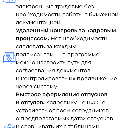
о необходимости планирования
отпуска, при этом они могут подать
заявление в онлайн-режиме.
Массовая подпись нормативной
документации.
Новые сотрудники
автоматически будут получать
соответствующие регламенты
и инструкции, которые смогут
сразу подписать одной кнопкой.
Централизованное хранение
в цифровом архиве.
Вы можете
выбрать систему кадрового ЭДО
с размещением на собственных
серверах. И тогда персональные
данные ваших сотрудников и весь
архив кадровых документов будет
храниться безопасно on-premise.
При этом в некоторых системах
вы сможете настроить доступы
к определенным документам