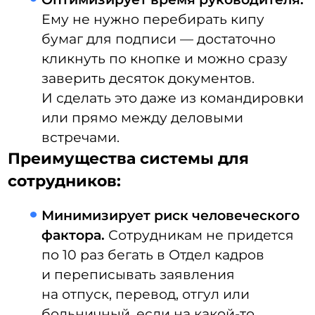
безопасность будет обеспечена
и с точки зрения доступа к системе,
и с точки зрения доступа к самим
документам.
Недостатки КЭДО
Основной недостаток — необходимость
инвестировать в ПО и услуги
по внедрению, однако эти затраты
компенсируют снижение кадровой
нагрузки за счет оптимизации процессов
документооборота и экономии
на расходных материалах для печати.