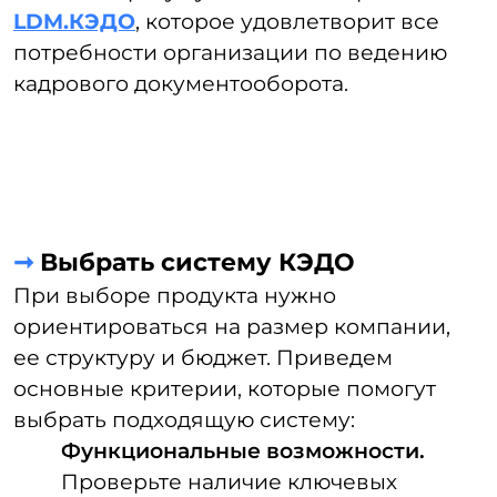
компании
Внедрение КЭДО — может происходить
силами вашей ИТ-компании, самого
разработчика или интегратора. Лучше
всего начать процесс с аудита текущих
процессов, чтобы реализовывать
решение на основе актуальных
и грамотных решений. Этот этап
позволяет проследить все кадровые
цепочки, выделить проблемные точки
и процессы, которые требуют
оптимизации или упразднения. Также
во время аудита проводится проверка IT-
системы, которой пользуется заказчик,
на совместимость с системой КЭДО
и ее дальнейшая адаптация под
внедрение электронного
документооборота.