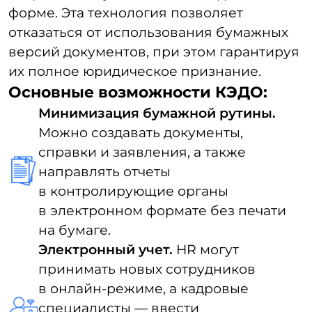
специалисты — ввести
электронные трудовые без
необходимости работы с бумажной
документацией.
Удаленный контроль за кадровым
процессом.
Нет необходимости
следовать за каждым
подписантом — в программе
можно настроить путь для
согласования документов
и контролировать их продвижение
через систему.
Быстрое оформление отпусков
и отгулов.
Кадровику не нужно
устраивать опросы сотрудников
о предполагаемых датах отпусков
и сравнивать их с таблицами.
Система может автоматически
направлять напоминание