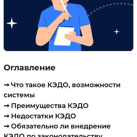
Оглавление
➞ Что такое КЭДО, возможности
системы
➞ Преимущества КЭДО
➞ Недостатки КЭДО
➞ Обязательно ли внедрение
КЭДО по законодательству
➞ Документы, подлежащие
подписи в КЭДО
➞ Какие документы нужно
печатать на бумаге
➞ Какие электронные подписи
требуются для КЭДО?
➞ Как перейти на КЭДО