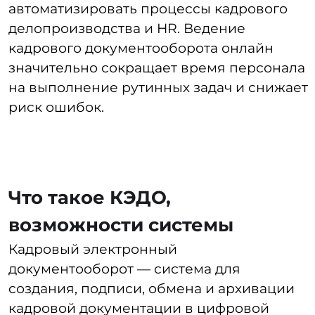
Кадровый электронный
документооборот — система для
создания, подписи, обмена и архивации
кадровой документации в цифровой
форме. Эта технология позволяет
отказаться от использования бумажных
версий документов, при этом гарантируя
их полное юридическое признание.
Основные возможности КЭДО:
Минимизация бумажной рутины.
Можно создавать документы,
справки и заявления, а также
направлять отчеты
в контролирующие органы
в электронном формате без печати
на бумаге.
Электронный учет.
HR могут
принимать новых сотрудников
в онлайн-режиме, а кадровые