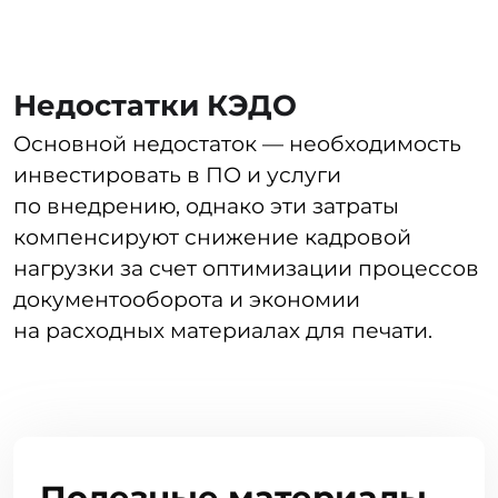
сейчас государство поддерживает тренд
цифровизации — в 2024 на ЭДО успешно
перешли многие государственные
организации и фонды. Поэтому есть все
шансы, что в скором времени КЭДО
сделают обязательным для всех
компаний.
Документы, подлежащие
подписи в КЭДО
В разделах 22.1−22.3 ТК РФ установлены
правила, касающиеся КЭДО. Приведем
основной перечень документов, которые
направляют через систему:
документы, касающиеся