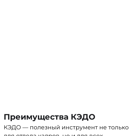
в цифровое пространство
демонстрирует современность
и технологичность компании, что
помогает привлекать топовых
специалистов. Возможность
оформления документов онлайн
позволяет нанимать сотрудников
удаленно, что расширяет географию
поиска специалистов.
Экономит бюджет компании.
После
внедрения системы компания
сможет минимизировать затраты
на канцелярию, логистику,
обслуживание принтеров
и хранение документов.
Оптимизирует время руководителя.
Ему не нужно перебирать кипу
бумаг для подписи — достаточно