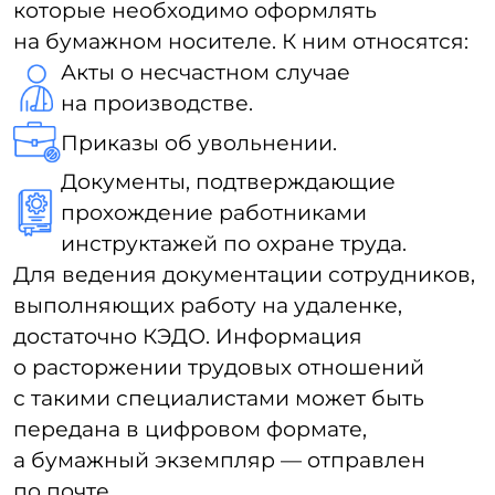
ее структуру и бюджет. Приведем
основные критерии, которые помогут
выбрать подходящую систему:
Функциональные возможности.
Проверьте наличие ключевых
возможностей системы по работе
с кадровыми документами, включая
их создание, архивирование,
редактирование и электронное
подписание.
Взаимодействие с другими
системами.
Изучите, какие виды
интеграций система предлагает
с другими платформами такими,
как HR-систем, бухгалтерских
программ и систем контроля
доступа.
Защита данных.
Убедитесь в том,
что система гарантирует высокий