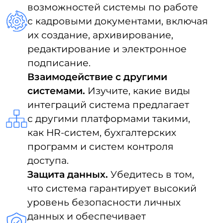
➞
Подготовить документы
Чтобы осуществить переход
на систему электронного
документооборота, организации
предстоит собрать необходимый
перечень бумаг.
Следует разработать положение
по электронному
документообороту, где должен
быть детально проработан процесс
интеграции ЭДО:
1.
Подробный план внедрения.
2.
Процедура обучения
работников.
3.
Дедлайны на согласование
документации.
4.
Перечень документов, которые