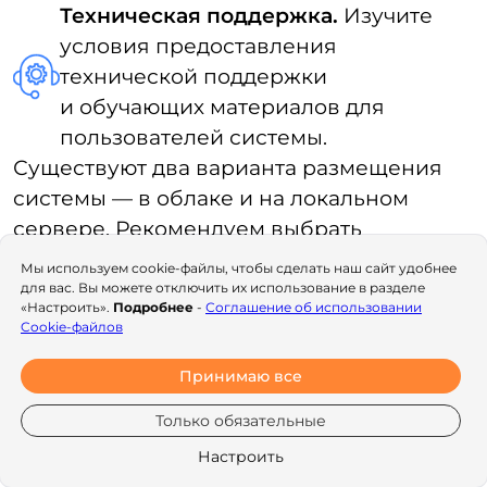
Помимо этот потребуется
выпустить уведомление для
сотрудников о внедрении КЭДО
и согласие на переход, которое
может дублировать информацию
из уведомления.
Мы используем cookie-файлы, чтобы сделать наш сайт удобнее
для вас. Вы можете отключить их использование в разделе
«Настроить».
Подробнее
-
Соглашение об использовании
Cookie-файлов
➞
Настроить доступы к системе
Принимаю все
Доступы к системе зависят от самого
решения и его возможностей. Есть
Только обязательные
облачные решения и тогда ваши
Настроить
сотрудники заходят на специальный сайт