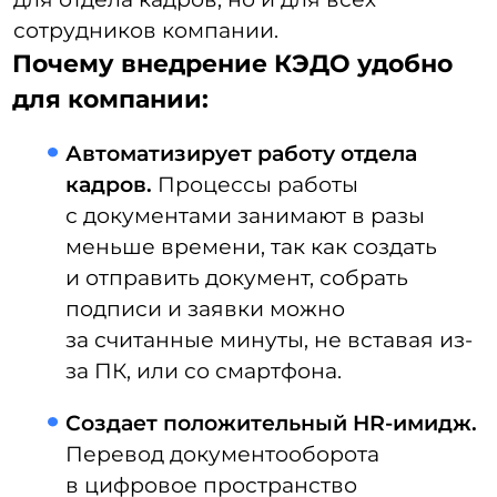
кликнуть по кнопке и можно сразу
заверить десяток документов.
И сделать это даже из командировки
или прямо между деловыми
встречами.
Преимущества системы для
сотрудников:
Минимизирует риск человеческого
фактора.
Сотрудникам не придется
по 10 раз бегать в Отдел кадров
и переписывать заявления
на отпуск, перевод, отгул или
больничный, если на какой-то
из стадий кто-то допустил ошибку.
Предоставляет возможность
дистанционной работы.
HR может
нанять работника онлайн и ему