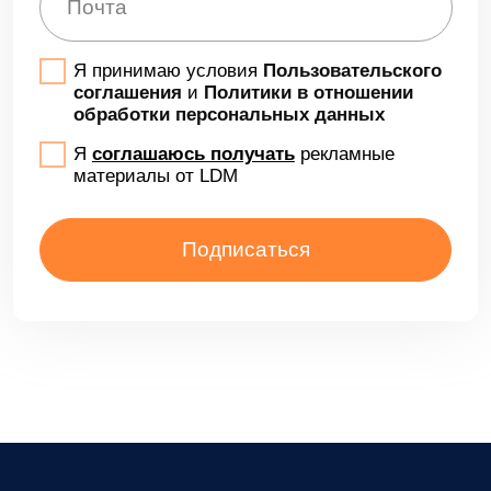
LDM.Цифровой архив
LDM.Финансовый архив
LDM.Клиентское досье
LDM.Документы дня
LDM.КЭДО
LDM.Express
HR-tech решения
Проекты
Блог
Доработки