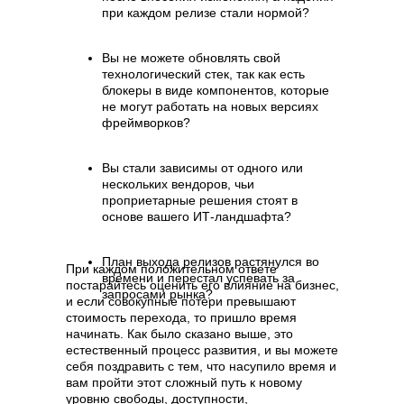
материалы от LDM
при каждом релизе стали нормой?
Подписаться
Вы не можете обновлять свой
технологический стек, так как есть
блокеры в виде компонентов, которые
не могут работать на новых версиях
фреймворков?
Вы стали зависимы от одного или
нескольких вендоров, чьи
проприетарные решения стоят в
основе вашего ИТ-ландшафта?
План выхода релизов растянулся во
При каждом положительном ответе
времени и перестал успевать за
постарайтесь оценить его влияние на бизнес,
запросами рынка?
Компания
и если совокупные потери превышают
стоимость перехода, то пришло время
О нас
Техподдержка
начинать. Как было сказано выше, это
естественный процесс развития, и вы можете
Курсы LDM
Контакты
себя поздравить с тем, что насупило время и
вам пройти этот сложный путь к новому
Партнеры
Карьера в LDM
уровню свободы, доступности,