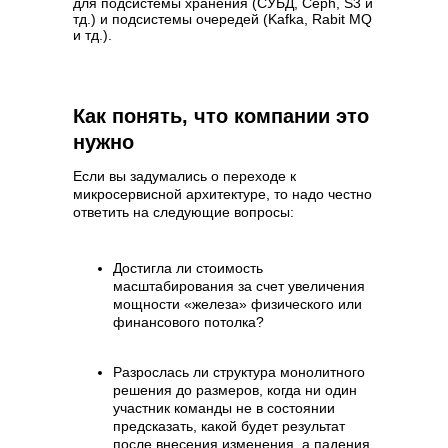
для подсистемы хранения (СУБД, Ceph, S3 и
тд.) и подсистемы очередей (Kafka, Rabit MQ
и тд.).
Подпишитесь
Как понять, что компании это
нужно
на рассылку для бизнеса
Если вы задумались о переходе к
Полезные материалы и актуальные
микросервисной архитектуре, то надо честно
новости без воды у вас на почте
ответить на следующие вопросы:
Достигла ли стоимость
масштабирования за счет увеличения
мощности «железа» физического или
финансового потолка?
Разрослась ли структура монолитного
Я принимаю условия
Пользовательского
решения до размеров, когда ни один
соглашения
и
Политики в отношении
обработки персональных данных
участник команды не в состоянии
предсказать, какой будет результат
Я
соглашаюсь получать
рекламные
после внесения изменения, а падения