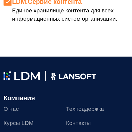
Платформа
О платформе
Разработка
Замена западных ECM
Технологии
Нагрузочное
тестирование
Решения
LDM.Документооборот
LDM.Цифровой архив