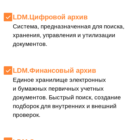
LDM.Сервис контента
Eдиное хранилище контента для всех
информационных систем организации.
Компания
О нас
Техподдержка
Курсы LDM
Контакты
Партнеры
Карьера в LDM