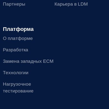
LDM.Финансовый архив
LDM.Клиентское досье
LDM.Документы дня
LDM.КЭДО
LDM.Express
HR-tech решения
Проекты
Блог
Доработки